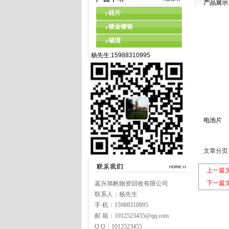
产品展示
硅片
镀金镀银
锡渣
杨先生:15988310995
电池片
文章分页
上一篇
下一篇
嘉兴旭帆物资回收有限公司
联系人：杨先生
手 机：15988310995
邮 箱：1012523455@qq.com
Q Q：1012523455