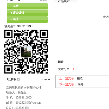
产品展示
硅片
镀金镀银
发表
锡渣
杨先生:15988310995
锡锭
文章分页：
1
上一篇文章：
锡渣
下一篇文章：
锡膏
嘉兴旭帆物资回收有限公司
联系人：杨先生
手 机：15988310995
邮 箱：1012523455@qq.com
Q Q：1012523455