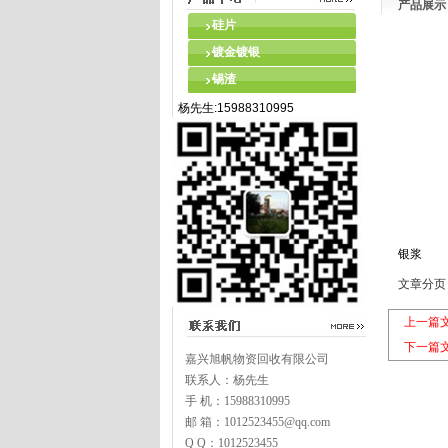
产品展示
硅片
镀金镀银
锡渣
杨先生:15988310995
银浆
文章分页
上一篇
下一篇
嘉兴旭帆物资回收有限公司
联系人：杨先生
手 机：15988310995
邮 箱：1012523455@qq.com
Q Q：1012523455