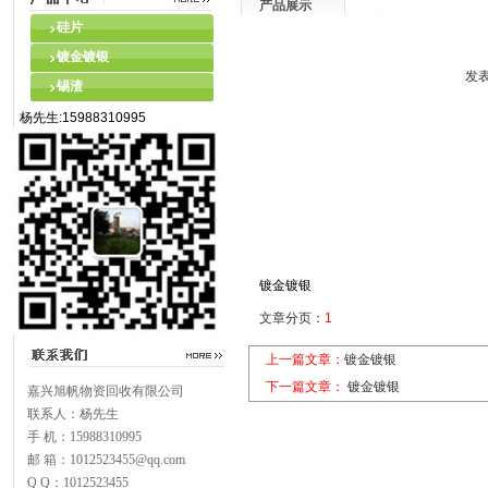
产品展示
硅片
镀金镀银
发表
锡渣
杨先生:15988310995
镀金镀银
文章分页：
1
上一篇文章：
镀金镀银
下一篇文章：
镀金镀银
嘉兴旭帆物资回收有限公司
联系人：杨先生
手 机：15988310995
邮 箱：1012523455@qq.com
Q Q：1012523455