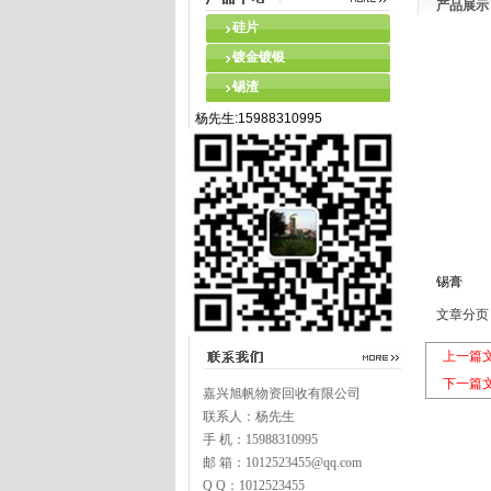
产品展示
硅片
镀金镀银
锡渣
杨先生:15988310995
锡膏
文章分页
上一篇
下一篇
嘉兴旭帆物资回收有限公司
联系人：杨先生
手 机：15988310995
邮 箱：1012523455@qq.com
Q Q：1012523455