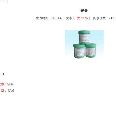
锡膏
发表时间：2013-4-8 文字 〖
大
中
小
〗 阅读次数：711
：
1
文章：
锡条
文章：
锡线