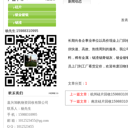
新闻动态
硅片
镀金镀银
发表
锡渣
杨先生:15988310995
长期向各企事业单位以高价现金上门回
供快速、高效、热情周到的服务。我公
料，稀有金属：锡渣锡膏锡灰，镀金镀
员上门到工厂看货定价，欢迎有废旧物
文章分页：
1
上一篇文章：
杭州硅片回收159883109
下一篇文章：
南京硅片回收15988310
嘉兴旭帆物资回收有限公司
联系人：杨先生
手 机：15988310995
邮 箱：1012523455@qq.com
Q Q：1012523455