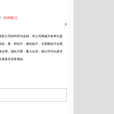
52
[关闭窗口]
0
省贵公司的时间与金钱，本公司竭诚为各单位提
晶硅，废、碎硅片，抛光硅片，太阳能硅片头尾
格合理。地区不限，量大从优，我公司可以派专
息者提供业务佣金。