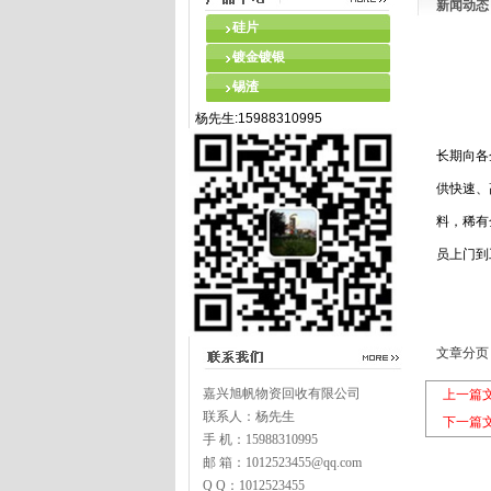
新闻动态
硅片
镀金镀银
锡渣
杨先生:15988310995
长期向各
供快速、
料，稀有
员上门到
文章分页
嘉兴旭帆物资回收有限公司
上一篇
联系人：杨先生
下一篇
手 机：15988310995
邮 箱：1012523455@qq.com
Q Q：1012523455