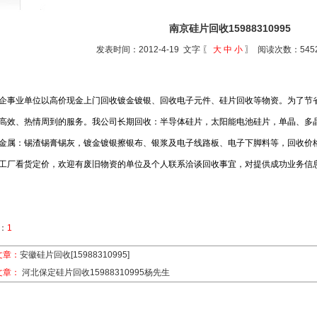
南京硅片回收15988310995
发表时间：2012-4-19 文字 〖
大
中
小
〗 阅读次数：54
企事业单位以高价现金上门回收镀金镀银、回收电子元件、硅片回收等物资。为了节
高效、热情周到的服务。我公司长期回收：半导体硅片，太阳能电池硅片，单晶、多
金属：锡渣锡膏锡灰，镀金镀银擦银布、银浆及电子线路板、电子下脚料等，回收价
工厂看货定价，欢迎有废旧物资的单位及个人联系洽谈回收事宜，对提供成功业务信
：
1
文章：
安徽硅片回收[15988310995]
文章：
河北保定硅片回收15988310995杨先生