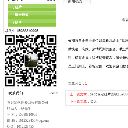
新闻动态
硅片
镀金镀银
发表
锡渣
杨先生:15988310995
长期向各企事业单位以高价现金上门回
供快速、高效、热情周到的服务。我公
料，稀有金属：锡渣锡膏锡灰，镀金镀
员上门到工厂看货定价，欢迎有废旧物
文章分页：
1
上一篇文章：
河北保定硅片回收15988
下一篇文章：
暂无
嘉兴旭帆物资回收有限公司
联系人：杨先生
手 机：15988310995
邮 箱：1012523455@qq.com
Q Q：1012523455