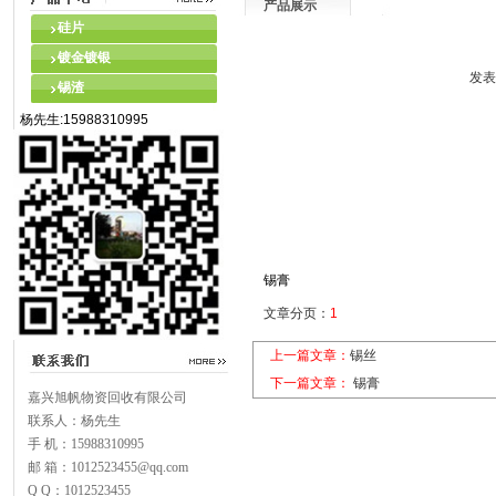
产品展示
硅片
镀金镀银
发表
锡渣
杨先生:15988310995
锡膏
文章分页：
1
上一篇文章：
锡丝
下一篇文章：
锡膏
嘉兴旭帆物资回收有限公司
联系人：杨先生
手 机：15988310995
邮 箱：1012523455@qq.com
Q Q：1012523455